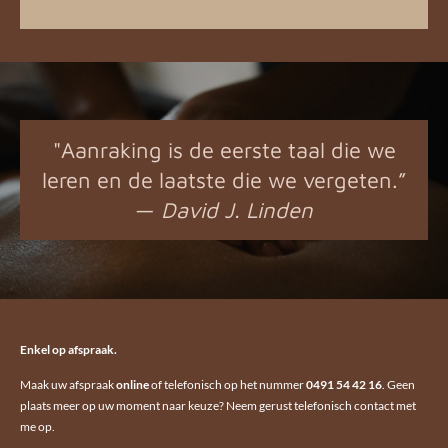
"Aanraking is de eerste taal die we
leren en de laatste die we vergeten.”
—
David J. Linden
Enkel op afspraak.
Maak uw afspraak
online
of telefonisch op het nummer
0491 54 42 16
. G
een
plaats meer op uw moment naar keuze? Neem gerust telefonisch contact met
me op.