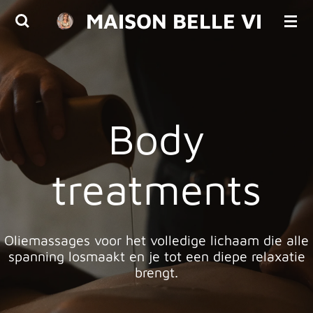
MAISON BELLE VI
Ga
direct
naar
de
hoofdinhoud
Body
treatments
Oliemassages
voor het volledige lichaam die alle
spanning losmaakt
en je tot een
diepe relaxatie
brengt.