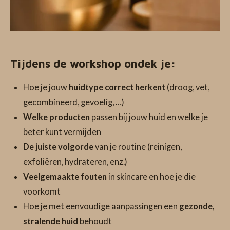
Tijdens de workshop ondek je:
Hoe je jouw
huidtype correct herkent
(droog, vet,
gecombineerd, gevoelig, …)
Welke producten
passen bij jouw huid en welke je
beter kunt vermijden
De juiste volgorde
van je routine (reinigen,
exfoliëren, hydrateren, enz.)
Veelgemaakte fouten
in skincare en hoe je die
voorkomt
Hoe je met eenvoudige aanpassingen een
gezonde,
stralende huid
behoudt